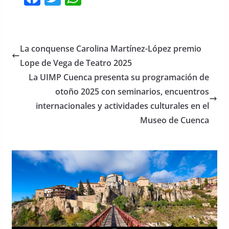
a
w
h
c
itt
at
e
er
s
La conquense Carolina Martínez-López premio
b
A
Lope de Vega de Teatro 2025
o
p
La UIMP Cuenca presenta su programación de
o
p
otoño 2025 con seminarios, encuentros
internacionales y actividades culturales en el
k
Museo de Cuenca