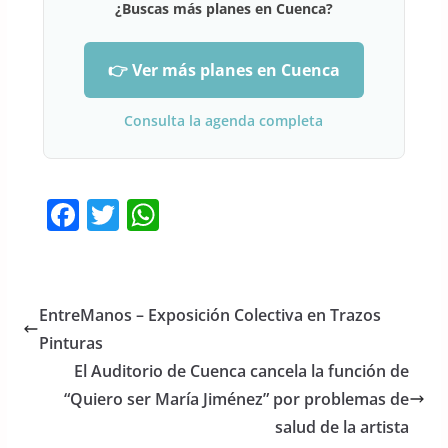
¿Buscas más planes en Cuenca?
👉 Ver más planes en Cuenca
Consulta la agenda completa
F
T
W
a
w
h
c
itt
at
e
er
s
EntreManos – Exposición Colectiva en Trazos
b
A
Pinturas
o
p
El Auditorio de Cuenca cancela la función de
o
p
“Quiero ser María Jiménez” por problemas de
salud de la artista
k