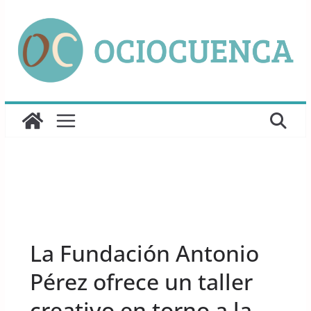
Saltar
al
contenido
UNCATEGORIZED
La Fundación Antonio
Pérez ofrece un taller
creativo en torno a la