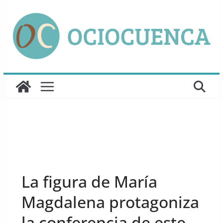
Saltar
al
contenido
UNCATEGORIZED
La figura de María
Magdalena protagoniza
la conferencia de este