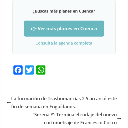
¿Buscas más planes en Cuenca?
👉 Ver más planes en Cuenca
Consulta la agenda completa
F
T
W
a
w
h
c
itt
at
e
er
s
La formación de Trashumancias 2.5 arrancó este
b
A
fin de semana en Enguídanos.
o
p
‘Serena Y’: Termina el rodaje del nuevo
o
p
cortometraje de Francesco Cocco