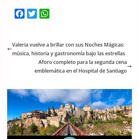
F
T
W
a
w
h
c
itt
at
e
er
s
Valeria vuelve a brillar con sus Noches Mágicas:
b
A
música, historia y gastronomía bajo las estrellas
o
p
Aforo completo para la segunda cena
o
p
emblemática en el Hospital de Santiago
k