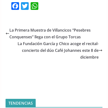
F
T
W
a
w
h
c
itt
at
e
er
s
La Primera Muestra de Villancicos “Pesebres
b
A
Conquenses” llega con el Grupo Torcas
o
p
La Fundación García y Chico acoge el recital-
o
p
concierto del dúo Café Johannes este 8 de
diciembre
k
TENDENCIAS