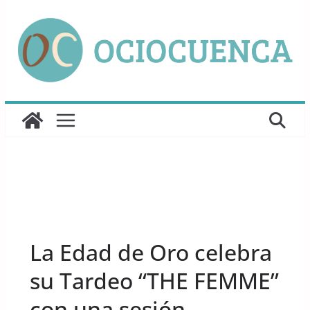
Saltar
al
contenido
UNCATEGORIZED
La Edad de Oro celebra
su Tardeo “THE FEMME”
con una sesión