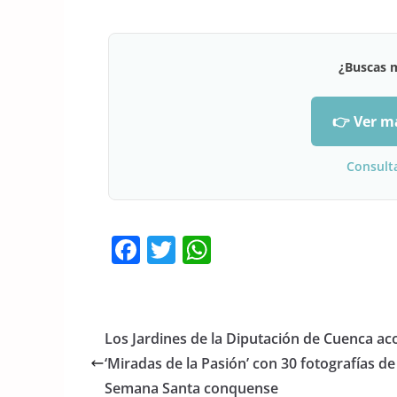
¿Buscas 
👉 Ver m
Consult
F
T
W
a
w
h
c
itt
at
e
er
s
Los Jardines de la Diputación de Cuenca a
b
A
‘Miradas de la Pasión’ con 30 fotografías de
o
p
Semana Santa conquense