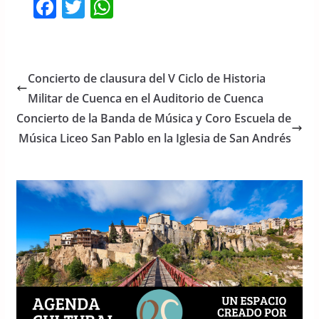
F
T
W
a
w
h
c
itt
at
e
er
s
Concierto de clausura del V Ciclo de Historia
b
A
Militar de Cuenca en el Auditorio de Cuenca
o
p
Concierto de la Banda de Música y Coro Escuela de
o
p
Música Liceo San Pablo en la Iglesia de San Andrés
k