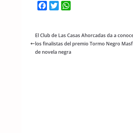
F
T
W
a
w
h
c
itt
at
e
er
s
El Club de Las Casas Ahorcadas da a conoce
b
A
los finalistas del premio Tormo Negro Mas
o
p
de novela negra
o
p
k