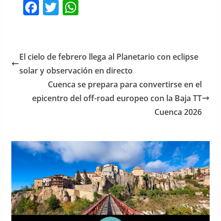
F
T
W
a
w
h
c
itt
at
e
er
s
El cielo de febrero llega al Planetario con eclipse
b
A
solar y observación en directo
o
p
Cuenca se prepara para convertirse en el
o
p
epicentro del off-road europeo con la Baja TT
Cuenca 2026
k