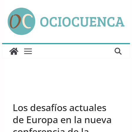
Saltar
al
contenido
UNCATEGORIZED
Los desafíos actuales
de Europa en la nueva
conferencia de la