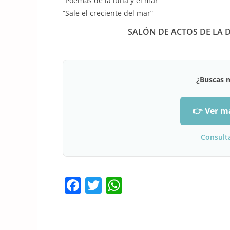
“Poemas de la luna y el mar”
“Sale el creciente del mar”
SALÓN DE ACTOS DE LA 
¿Buscas 
👉 Ver m
Consult
F
T
W
a
w
h
c
itt
at