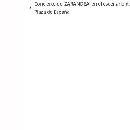
e
er
s
Concierto de ‘ZARANDEA’ en el escenario de
b
A
Plaza de España
o
p
o
p
k