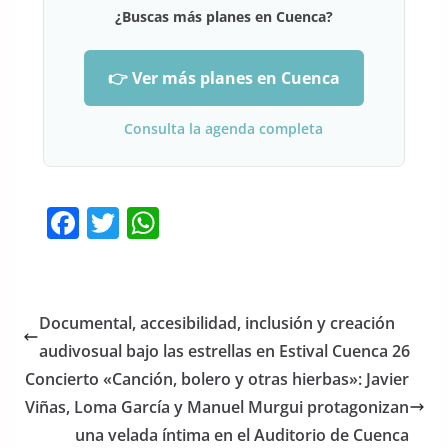
¿Buscas más planes en Cuenca?
👉 Ver más planes en Cuenca
Consulta la agenda completa
F
T
W
a
w
h
c
itt
at
e
er
s
Documental, accesibilidad, inclusión y creación
b
A
audivosual bajo las estrellas en Estival Cuenca 26
o
p
Concierto «Canción, bolero y otras hierbas»: Javier
o
p
Viñas, Loma García y Manuel Murgui protagonizan
una velada íntima en el Auditorio de Cuenca
k