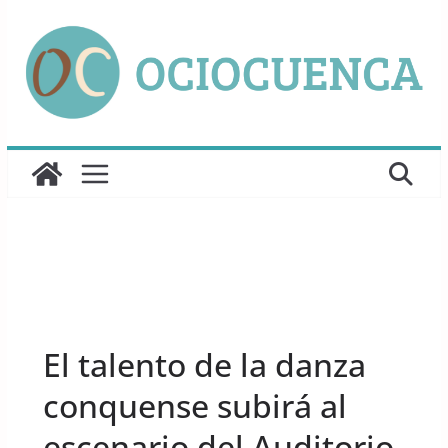
Saltar
al
contenido
UNCATEGORIZED
El talento de la danza
conquense subirá al
escenario del Auditorio