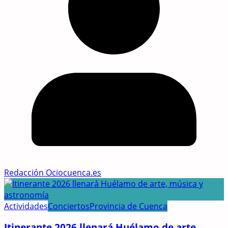
Redacción Ociocuenca.es
Actividades
Conciertos
Provincia de Cuenca
Itinerante 2026 llenará Huélamo de arte,