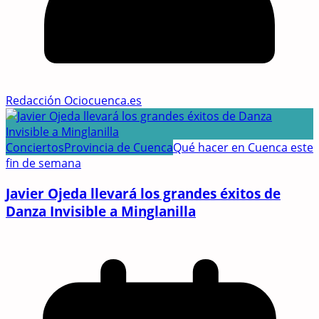
Redacción Ociocuenca.es
Conciertos
Provincia de Cuenca
Qué hacer en Cuenca este
fin de semana
Javier Ojeda llevará los grandes éxitos de
Danza Invisible a Minglanilla