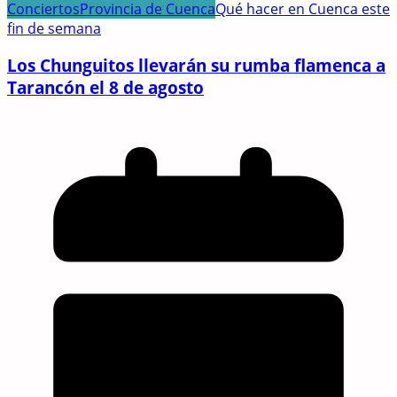
Conciertos
Provincia de Cuenca
Qué hacer en Cuenca este
fin de semana
Los Chunguitos llevarán su rumba flamenca a
Tarancón el 8 de agosto