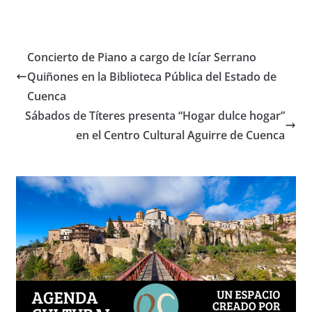
a
w
h
c
itt
at
e
er
s
Concierto de Piano a cargo de Icíar Serrano
b
A
Quiñones en la Biblioteca Pública del Estado de
o
p
Cuenca
o
p
Sábados de Títeres presenta “Hogar dulce hogar”
en el Centro Cultural Aguirre de Cuenca
k