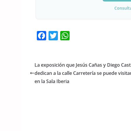
Consult
F
T
W
a
w
h
c
itt
at
e
er
s
La exposición que Jesús Cañas y Diego Casti
b
A
dedican a la calle Carretería se puede visita
o
p
en la Sala Iberia
o
p
k