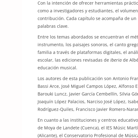
Con la intención de ofrecer herramientas prácti
como a investigadores y estudiantes, el volumen 
contribución. Cada capítulo se acompaña de un 
palabras clave.
Entre los temas abordados se encuentran el mé
instrumento, los paisajes sonoros, el canto gre
familia a través de plataformas digitales, el análi
escolar, las ediciones revisadas de
Iberia
de Albé
educación musical.
Los autores de esta publicación son Antonio Fran
Bassi Arce, José Miguel Campos López, Alfonso E
Barouki Luncz, Javier García Cembellín, Silvia 
Joaquín López Palacios, Narciso José López, Isab
Rodríguez-Quiles, Francisco Javier Romero-Nara
En cuanto a las instituciones y centros educati
de Moya de Landete (Cuenca), el IES Músic Mart
(Alicante), el Conservatorio Profesional de Mús