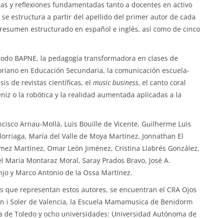
cas y reflexiones fundamentadas tanto a docentes en activo
se estructura a partir del apellido del primer autor de cada
resumen estructurado en español e inglés, así como de cinco
todo BAPNE, la pedagogía transformadora en clases de
goriano en Educación Secundaria, la comunicación escuela-
sis de revistas científicas, el
music business
, el canto coral
niz o la robótica y la realidad aumentada aplicadas a la
cisco Arnau-Mollá, Luis Bouille de Vicente, Guilherme Luis
lorriaga, María del Valle de Moya Martínez, Jonnathan El
Gómez Martínez, Omar León Jiménez, Cristina Llabrés González,
el María Montaraz Moral, Saray Prados Bravo, José A.
njo y Marco Antonio de la Ossa Martínez.
vos que representan estos autores, se encuentran el CRA Ojos
ín i Soler de Valencia, la Escuela Mamamusica de Benidorm
ica de Toledo y ocho universidades: Universidad Autónoma de