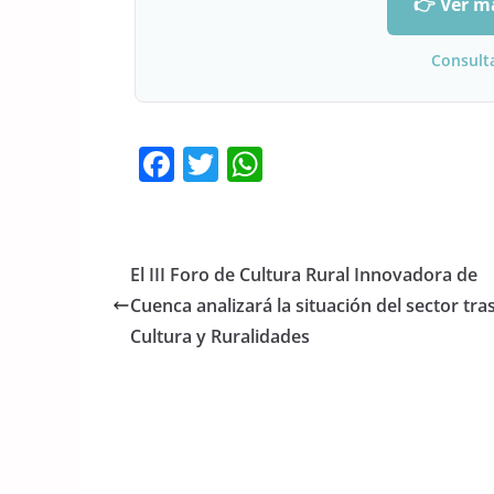
👉 Ver m
Consult
F
T
W
a
w
h
c
itt
at
e
er
s
El III Foro de Cultura Rural Innovadora de
b
A
Cuenca analizará la situación del sector tra
o
p
Cultura y Ruralidades
o
p
k