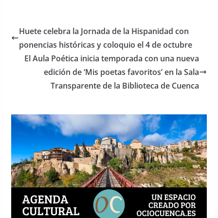
c
itt
at
e
er
s
Huete celebra la Jornada de la Hispanidad con
b
A
ponencias históricas y coloquio el 4 de octubre
o
p
El Aula Poética inicia temporada con una nueva
o
p
edición de ‘Mis poetas favoritos’ en la Sala
Transparente de la Biblioteca de Cuenca
k