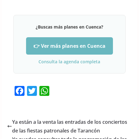
¿Buscas más planes en Cuenca?
👉 Ver más planes en Cuenca
Consulta la agenda completa
F
T
W
a
w
h
c
itt
at
e
er
s
Ya están a la venta las entradas de los conciertos
b
A
de las fiestas patronales de Tarancón