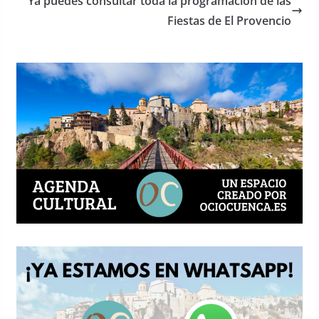
o
p
Ya puedes consultar toda la programación de las
o
p
Fiestas de El Provencio
k