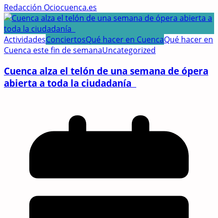
Redacción Ociocuenca.es
Actividades
Conciertos
Qué hacer en Cuenca
Qué hacer en
Cuenca este fin de semana
Uncategorized
Cuenca alza el telón de una semana de ópera
abierta a toda la ciudadanía