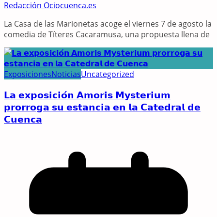
Redacción Ociocuenca.es
La Casa de las Marionetas acoge el viernes 7 de agosto la
comedia de Títeres Cacaramusa, una propuesta llena de
Exposiciones
Noticias
Uncategorized
𝗟𝗮 𝗲𝘅𝗽𝗼𝘀𝗶𝗰𝗶𝗼́𝗻 𝗔𝗺𝗼𝗿𝗶𝘀 𝗠𝘆𝘀𝘁𝗲𝗿𝗶𝘂𝗺
𝗽𝗿𝗼𝗿𝗿𝗼𝗴𝗮 𝘀𝘂 𝗲𝘀𝘁𝗮𝗻𝗰𝗶𝗮 𝗲𝗻 𝗹𝗮 𝗖𝗮𝘁𝗲𝗱𝗿𝗮𝗹 𝗱𝗲
𝗖𝘂𝗲𝗻𝗰𝗮