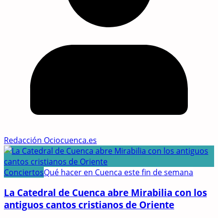
Redacción Ociocuenca.es
Conciertos
Qué hacer en Cuenca este fin de semana
La Catedral de Cuenca abre Mirabilia con los
antiguos cantos cristianos de Oriente