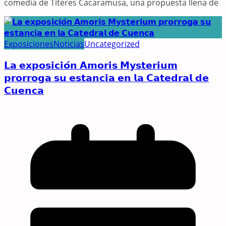
comedia de Títeres Cacaramusa, una propuesta llena de
Exposiciones
Noticias
Uncategorized
𝗟𝗮 𝗲𝘅𝗽𝗼𝘀𝗶𝗰𝗶𝗼́𝗻 𝗔𝗺𝗼𝗿𝗶𝘀 𝗠𝘆𝘀𝘁𝗲𝗿𝗶𝘂𝗺
𝗽𝗿𝗼𝗿𝗿𝗼𝗴𝗮 𝘀𝘂 𝗲𝘀𝘁𝗮𝗻𝗰𝗶𝗮 𝗲𝗻 𝗹𝗮 𝗖𝗮𝘁𝗲𝗱𝗿𝗮𝗹 𝗱𝗲
𝗖𝘂𝗲𝗻𝗰𝗮