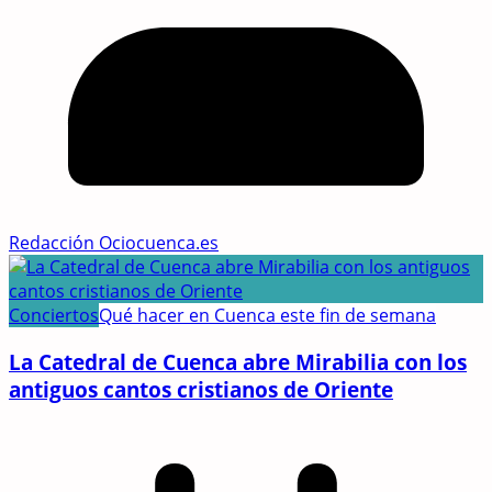
Redacción Ociocuenca.es
Conciertos
Qué hacer en Cuenca este fin de semana
La Catedral de Cuenca abre Mirabilia con los
antiguos cantos cristianos de Oriente