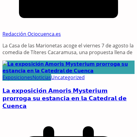
Redacción Ociocuenca.es
La Casa de las Marionetas acoge el viernes 7 de agosto la
comedia de Títeres Cacaramusa, una propuesta llena de
Exposiciones
Noticias
Uncategorized
𝗟𝗮 𝗲𝘅𝗽𝗼𝘀𝗶𝗰𝗶𝗼́𝗻 𝗔𝗺𝗼𝗿𝗶𝘀 𝗠𝘆𝘀𝘁𝗲𝗿𝗶𝘂𝗺
𝗽𝗿𝗼𝗿𝗿𝗼𝗴𝗮 𝘀𝘂 𝗲𝘀𝘁𝗮𝗻𝗰𝗶𝗮 𝗲𝗻 𝗹𝗮 𝗖𝗮𝘁𝗲𝗱𝗿𝗮𝗹 𝗱𝗲
𝗖𝘂𝗲𝗻𝗰𝗮