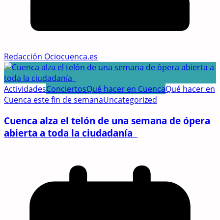
Redacción Ociocuenca.es
Actividades
Conciertos
Qué hacer en Cuenca
Qué hacer en
Cuenca este fin de semana
Uncategorized
Cuenca alza el telón de una semana de ópera
abierta a toda la ciudadanía