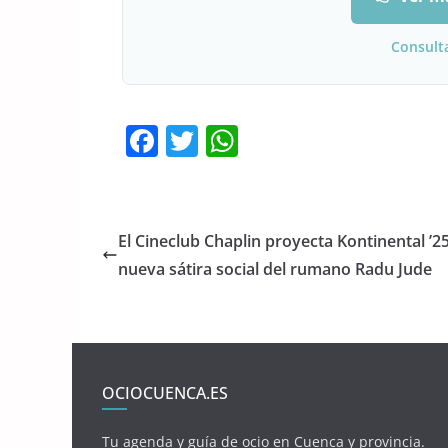
Consult
F
T
W
a
w
h
c
itt
at
e
er
s
El Cineclub Chaplin proyecta Kontinental ’25
b
A
nueva sátira social del rumano Radu Jude
o
p
o
p
k
OCIOCUENCA.ES
Tu agenda y guía de ocio en Cuenca y provincia.