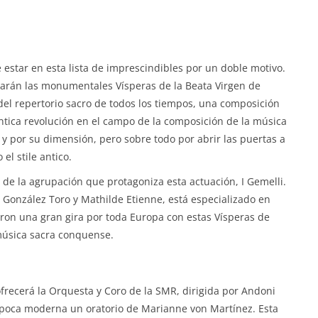
e estar en esta lista de imprescindibles por un doble motivo.
narán las monumentales Vísperas de la Beata Virgen de
el repertorio sacro de todos los tiempos, una composición
éntica revolución en el campo de la composición de la música
y por su dimensión, pero sobre todo por abrir las puertas a
el stile antico.
l de la agrupación que protagoniza esta actuación, I Gemelli.
 González Toro y Mathilde Etienne, está especializado en
aron una gran gira por toda Europa con estas Vísperas de
 música sacra conquense.
ofrecerá la Orquesta y Coro de la SMR, dirigida por Andoni
época moderna un oratorio de Marianne von Martínez. Esta