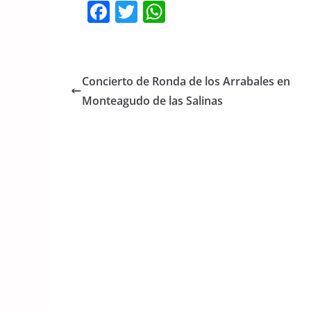
F
T
W
a
w
h
c
itt
at
e
er
s
Concierto de Ronda de los Arrabales en
b
A
Monteagudo de las Salinas
o
p
o
p
k