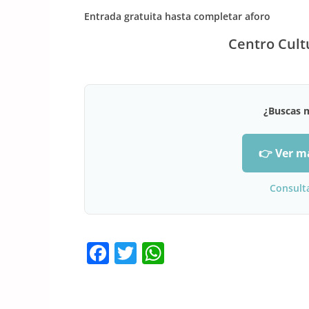
Entrada gratuita hasta completar aforo
Centro Cult
¿Buscas 
👉 Ver m
Consult
F
T
W
a
w
h
c
itt
at