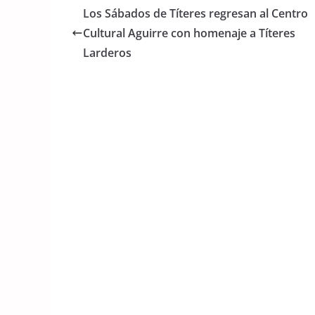
e
er
s
Los Sábados de Títeres regresan al Centro
b
A
Cultural Aguirre con homenaje a Títeres
o
p
Larderos
o
p
k