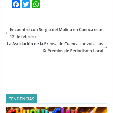
F
T
W
a
w
h
c
itt
at
e
er
s
Encuentro con Sergio del Molino en Cuenca este
b
A
12 de febrero
o
p
La Asociación de la Prensa de Cuenca convoca sus
o
p
IX Premios de Periodismo Local
k
TENDENCIAS