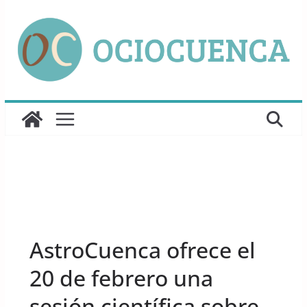
Saltar
al
contenido
UNCATEGORIZED
AstroCuenca ofrece el
20 de febrero una
sesión científica sobre