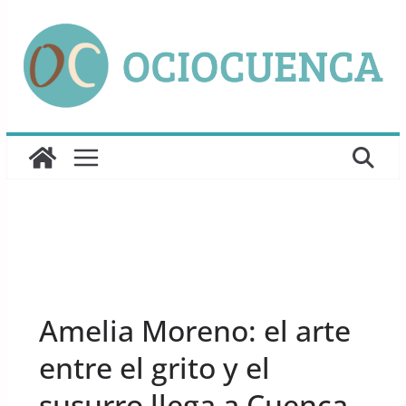
Saltar
al
contenido
UNCATEGORIZED
Amelia Moreno: el arte
entre el grito y el
susurro llega a Cuenca