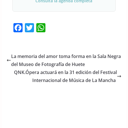
Consulta la agenda completa
F
T
W
a
w
h
c
itt
at
e
er
s
La memoria del amor toma forma en la Sala Negra
b
A
del Museo de Fotografía de Huete
o
p
QNK.Ópera actuará en la 31 edición del Festival
o
p
Internacional de Música de La Mancha
k