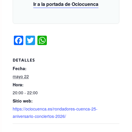
Ir a la portada de Ociocuenca
F
T
W
a
wi
h
c
tt
at
DETALLES
e
er
s
Fecha:
b
A
mayo 22
o
p
Hora:
20:00 - 22:00
o
p
Sitio web:
k
https://ociocuenca.es/rondadores-cuenca-25-
aniversario-conciertos-2026/