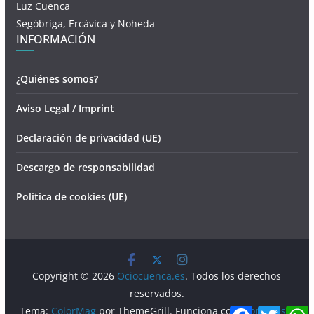
Luz Cuenca
Segóbriga, Ercávica y Noheda
INFORMACIÓN
¿Quiénes somos?
Aviso Legal / Imprint
Declaración de privacidad (UE)
Descargo de responsabilidad
Política de cookies (UE)
Copyright © 2026
Ociocuenca.es
. Todos los derechos
reservados.
F
T
Tema:
ColorMag
por ThemeGrill. Funciona con
WordPress
.