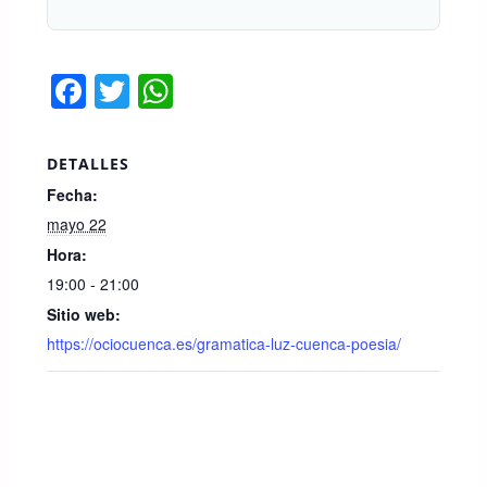
F
T
W
a
wi
h
c
tt
at
DETALLES
e
er
s
Fecha:
b
A
mayo 22
o
p
Hora:
19:00 - 21:00
o
p
Sitio web:
k
https://ociocuenca.es/gramatica-luz-cuenca-poesia/