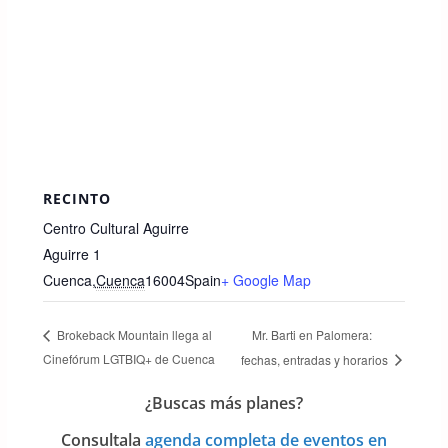
RECINTO
Centro Cultural Aguirre
Aguirre 1
Cuenca
,
Cuenca
16004
Spain
+ Google Map
Mr. Barti en Palomera:
Brokeback Mountain llega al
Cinefórum LGTBIQ+ de Cuenca
fechas, entradas y horarios
¿Buscas más planes?
Consulta
la
agenda completa de eventos en