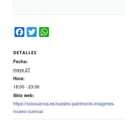
F
T
W
a
wi
h
c
tt
at
DETALLES
e
er
s
Fecha:
b
A
mayo 27
o
p
Hora:
18:00 - 23:30
o
p
Sitio web:
k
https://ociocuenca.es/nuestro-patrimonio-imagenes-
museo-cuenca/