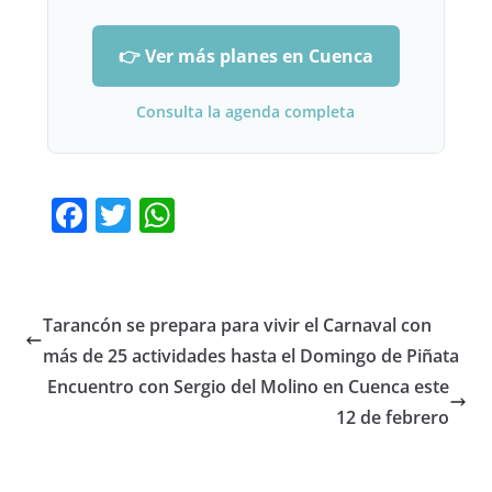
👉 Ver más planes en Cuenca
Consulta la agenda completa
F
T
W
a
w
h
c
itt
at
e
er
s
Tarancón se prepara para vivir el Carnaval con
b
A
más de 25 actividades hasta el Domingo de Piñata
o
p
Encuentro con Sergio del Molino en Cuenca este
o
p
12 de febrero
k