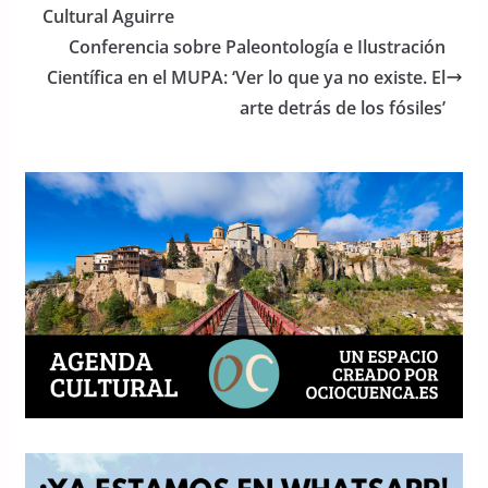
o
p
Cultural Aguirre
o
p
Conferencia sobre Paleontología e Ilustración
Científica en el MUPA: ‘Ver lo que ya no existe. El
k
arte detrás de los fósiles’