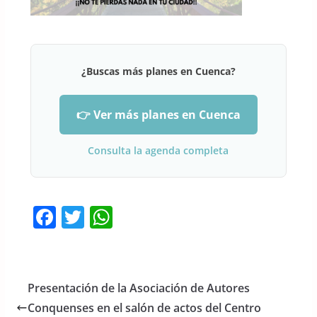
¿Buscas más planes en Cuenca?
👉 Ver más planes en Cuenca
Consulta la agenda completa
F
T
W
a
w
h
c
itt
at
e
er
s
Presentación de la Asociación de Autores
b
A
Conquenses en el salón de actos del Centro