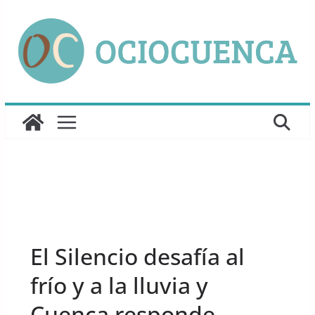
Saltar
al
contenido
UNCATEGORIZED
El Silencio desafía al
frío y a la lluvia y
Cuenca responde