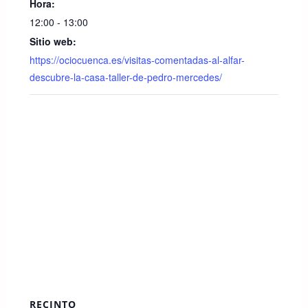
o
p
Hora:
12:00 - 13:00
o
p
Sitio web:
k
https://ociocuenca.es/visitas-comentadas-al-alfar-
descubre-la-casa-taller-de-pedro-mercedes/
RECINTO