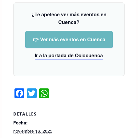
¿Te apetece ver más eventos en
Cuenca?
👉 Ver más eventos en Cuenca
Ir a la portada de Ociocuenca
F
T
W
a
wi
h
c
tt
at
DETALLES
e
er
s
Fecha:
b
A
noviembre 16, 2025