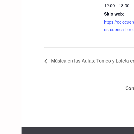
o
p
12:00 - 18:30
k
Sitio web:
https://ociocuen
es-cuenca-flor-
Música en las Aulas: Tomeo y Loleta 
Con