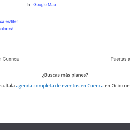
in
+ Google Map
ca.es/titer
colores/
en Cuenca
Puertas 
¿Buscas más planes?
sulta
la
agenda completa de eventos en Cuenca
en Ociocue