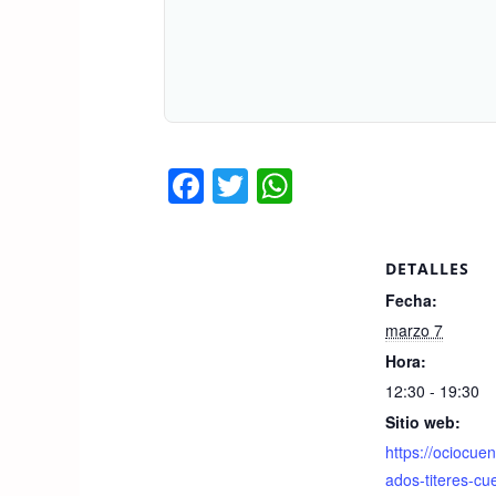
F
T
W
a
wi
h
c
tt
at
DETALLES
e
er
s
Fecha:
b
A
marzo 7
o
p
Hora:
o
p
12:30 - 19:30
k
Sitio web:
https://ociocue
ados-titeres-cu