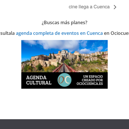
cine llega a Cuenca
¿Buscas más planes?
sulta
la
agenda completa de eventos en Cuenca
en Ociocue