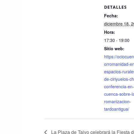
c
tt
at
DETALLES
e
er
s
Fecha:
b
A
diciembre 18, 
o
p
Hora:
o
p
17:30 - 19:00
k
Sitio web:
https://ociocue
orromanidad-en
espacios-rurale
de-ciriyuelos-ch
conferencia-en-
cuenca-sobre-l
romanizacion-
tardoantigua/
La Plaza de Taiyo celebrará la Fiesta de