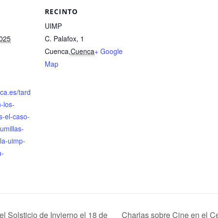
RECINTO
UIMP
2025
C. Palafox, 1
Cuenca
,
Cuenca
+ Google
Map
nca.es/tard
-los-
s-el-caso-
umillas-
la-uimp-
a-
l Solsticio de Invierno el 18 de
Charlas sobre Cine en el Ce