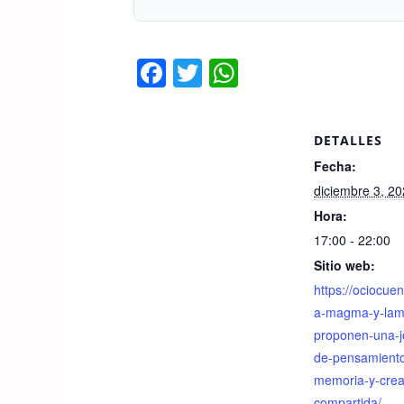
F
T
W
a
wi
h
c
tt
at
DETALLES
e
er
s
Fecha:
b
A
diciembre 3, 2
o
p
Hora:
o
p
17:00 - 22:00
k
Sitio web:
https://ociocuen
a-magma-y-lam
proponen-una-j
de-pensamient
memoria-y-crea
compartida/