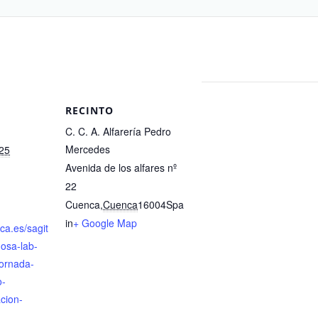
RECINTO
C. C. A. Alfarería Pedro
Mercedes
025
Avenida de los alfares nº
22
Cuenca
,
Cuenca
16004
Spa
in
+ Google Map
ca.es/sagit
osa-lab-
ornada-
o-
cion-