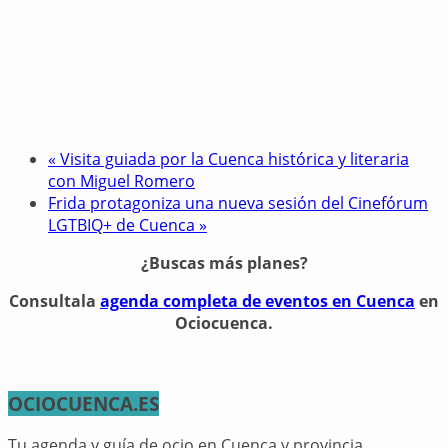
«
Visita guiada por la Cuenca histórica y literaria
con Miguel Romero
Frida protagoniza una nueva sesión del Cinefórum
LGTBIQ+ de Cuenca
»
¿Buscas más planes?
Consulta
la
agenda completa de eventos en Cuenca
en
Ociocuenca.
OCIOCUENCA.ES
Tu agenda y guía de ocio en Cuenca y provincia.