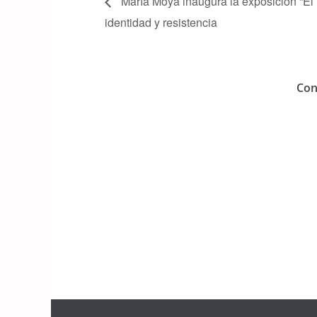
María Moya inaugura la exposición “El Ba
identidad y resistencia
Con