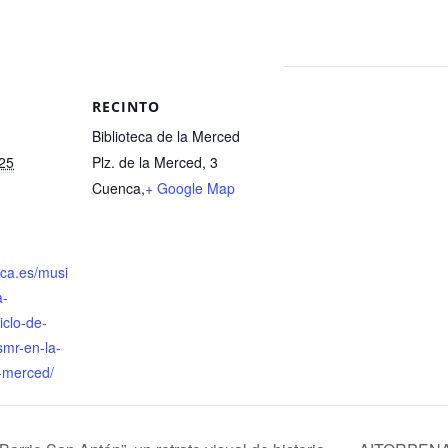
RECINTO
Biblioteca de la Merced
025
Plz. de la Merced, 3
Cuenca
,
+ Google Map
nca.es/musi
a-
iclo-de-
smr-en-la-
a-merced/