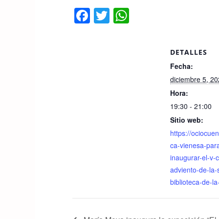
F
T
W
a
wi
h
c
tt
at
DETALLES
e
er
s
Fecha:
b
A
diciembre 5, 2
o
p
Hora:
o
p
19:30 - 21:00
k
Sitio web:
https://ociocue
ca-vienesa-par
inaugurar-el-v-c
adviento-de-la-
biblioteca-de-l