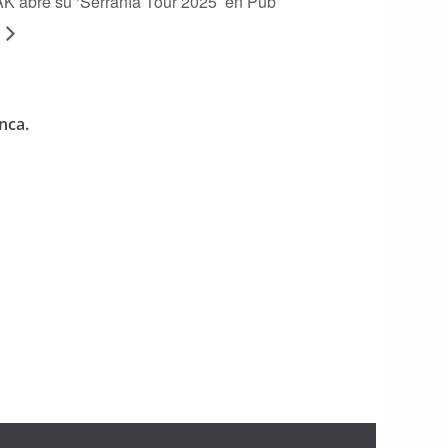
abre su ‘Serranía Tour 2025’ en Pub
nca.