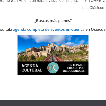
rrio San Antón”, un retrato visual de historia,
AITORPENAK 
Los Clásicos
¿Buscas más planes?
sulta
la
agenda completa de eventos en Cuenca
en Ociocue