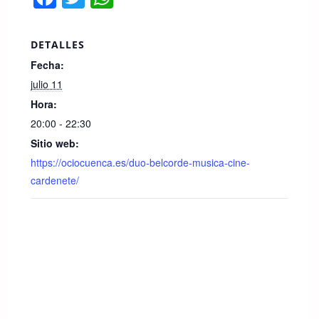
a
wi
h
c
tt
at
DETALLES
e
er
s
Fecha:
b
A
julio 11
o
p
Hora:
20:00 - 22:30
o
p
Sitio web:
k
https://ociocuenca.es/duo-belcorde-musica-cine-
cardenete/