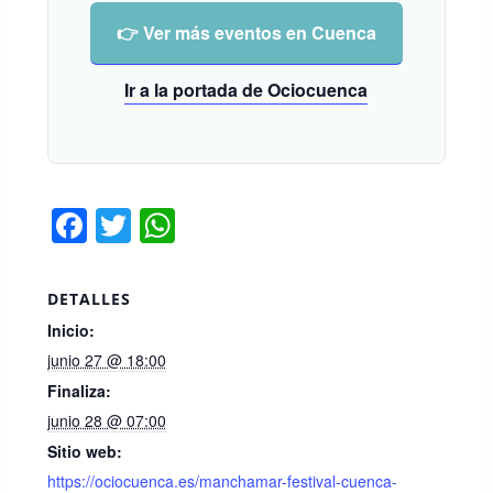
👉 Ver más eventos en Cuenca
Ir a la portada de Ociocuenca
F
T
W
a
wi
h
c
tt
at
DETALLES
e
er
s
Inicio:
b
A
junio 27 @ 18:00
o
p
Finaliza:
junio 28 @ 07:00
o
p
Sitio web:
k
https://ociocuenca.es/manchamar-festival-cuenca-