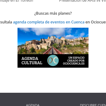
daje en El Torreón
Presentación de ARS IN VI
¿Buscas más planes?
sulta
la
agenda completa de eventos en Cuenca
en Ociocue
AGENDA
DESCUBRE CUE