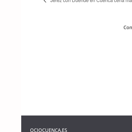
Jerez con Duende en Cuenca cena mari
Con
OCIOCUENCA.ES