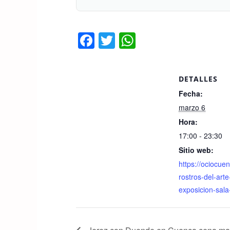
F
T
W
a
wi
h
c
tt
at
DETALLES
e
er
s
Fecha:
b
A
marzo 6
o
p
Hora:
o
p
17:00 - 23:30
k
Sitio web:
https://ociocuen
rostros-del-art
exposicion-sala