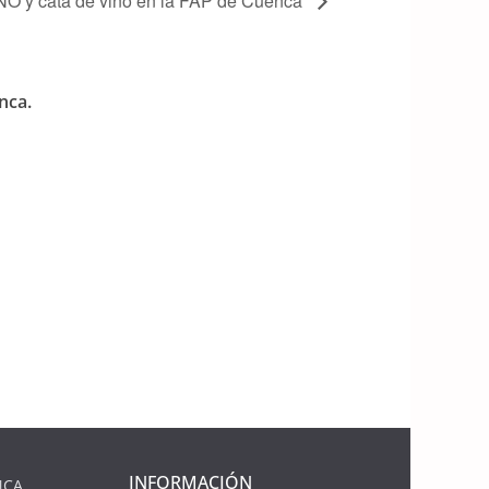
NO y cata de vino en la FAP de Cuenca
nca.
INFORMACIÓN
NCA