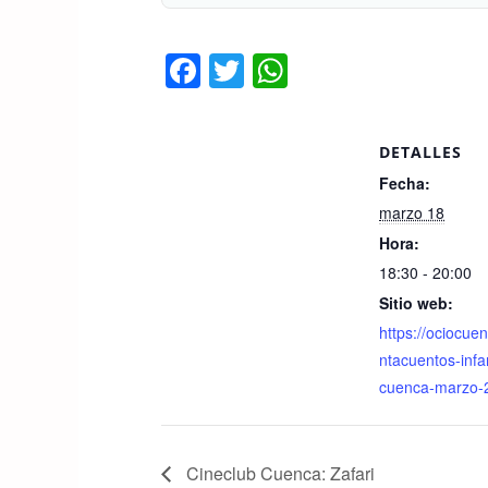
F
T
W
a
wi
h
c
tt
at
DETALLES
e
er
s
Fecha:
b
A
marzo 18
o
p
Hora:
o
p
18:30 - 20:00
k
Sitio web:
https://ociocue
ntacuentos-infan
cuenca-marzo-
Cineclub Cuenca: Zafari