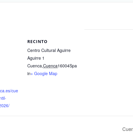
RECINTO
Centro Cultural Aguirre
Aguirre 1
Cuenca
,
Cuenca
16004
Spa
in
+ Google Map
nca.es/cue
til-
2026/
Cuen