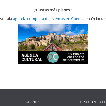
¿Buscas más planes?
sulta
la
agenda completa de eventos en Cuenca
en Ociocue
AGENDA
DESCUBRE CUE