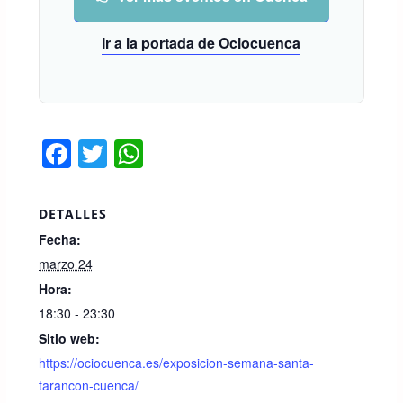
Ir a la portada de Ociocuenca
F
T
W
a
wi
h
c
tt
at
DETALLES
e
er
s
Fecha:
b
A
marzo 24
o
p
Hora:
18:30 - 23:30
o
p
Sitio web:
k
https://ociocuenca.es/exposicion-semana-santa-
tarancon-cuenca/