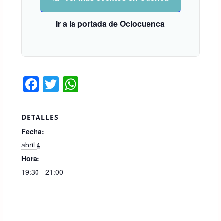
Ir a la portada de Ociocuenca
F
T
W
a
wi
h
c
tt
at
DETALLES
e
er
s
Fecha:
b
A
abril 4
o
p
Hora:
19:30 - 21:00
o
p
k