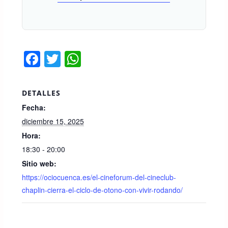
F
T
W
a
wi
h
c
tt
at
DETALLES
e
er
s
Fecha:
b
A
diciembre 15, 2025
o
p
Hora:
18:30 - 20:00
o
p
Sitio web:
k
https://ociocuenca.es/el-cineforum-del-cineclub-
chaplin-cierra-el-ciclo-de-otono-con-vivir-rodando/