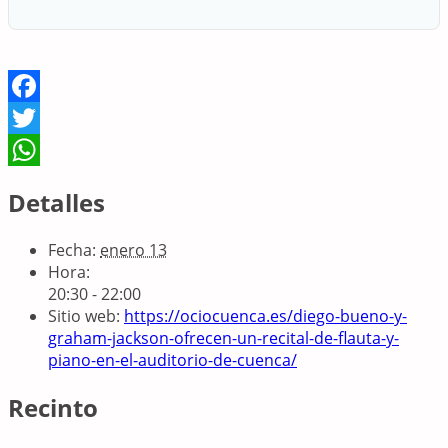
Facebook
Twitter
WhatsApp
Detalles
Fecha:
enero 13
Hora:
20:30 - 22:00
Sitio web:
https://ociocuenca.es/diego-bueno-y-
graham-jackson-ofrecen-un-recital-de-flauta-y-
piano-en-el-auditorio-de-cuenca/
Recinto