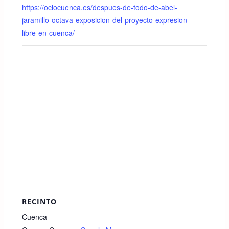
k
https://ociocuenca.es/despues-de-todo-de-abel-
jaramillo-octava-exposicion-del-proyecto-expresion-
libre-en-cuenca/
RECINTO
Cuenca