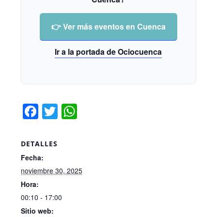
👉 Ver más eventos en Cuenca
Ir a la portada de Ociocuenca
F
T
W
a
wi
h
c
tt
at
DETALLES
e
er
s
Fecha:
b
A
noviembre 30, 2025
o
p
Hora:
00:10 - 17:00
o
p
Sitio web: