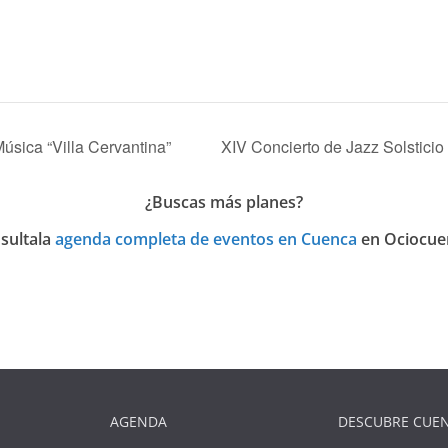
sica “Villa Cervantina”
XIV Concierto de Jazz Solstic
¿Buscas más planes?
sulta
la
agenda completa de eventos en Cuenca
en Ociocue
AGENDA
DESCUBRE CUE