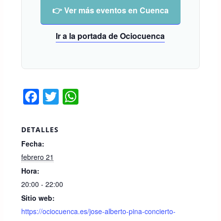
👉 Ver más eventos en Cuenca
Ir a la portada de Ociocuenca
F
T
W
a
wi
h
c
tt
at
DETALLES
e
er
s
Fecha:
b
A
febrero 21
o
p
Hora:
20:00 - 22:00
o
p
Sitio web:
k
https://ociocuenca.es/jose-alberto-pina-concierto-