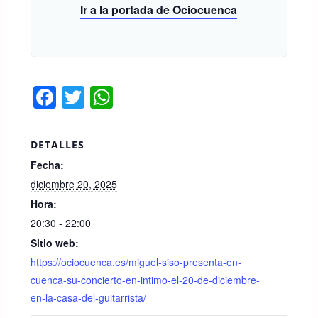
Ir a la portada de Ociocuenca
F
T
W
a
wi
h
c
tt
at
DETALLES
e
er
s
Fecha:
b
A
diciembre 20, 2025
o
p
Hora:
20:30 - 22:00
o
p
Sitio web:
k
https://ociocuenca.es/miguel-siso-presenta-en-
cuenca-su-concierto-en-intimo-el-20-de-diciembre-
en-la-casa-del-guitarrista/